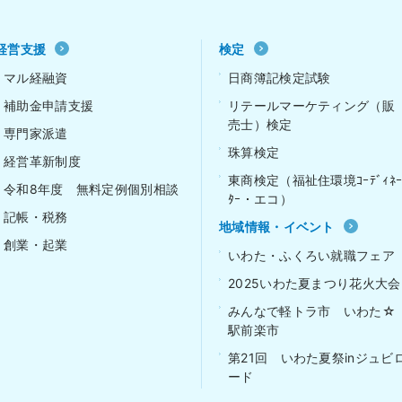
経営支援
検定
マル経融資
日商簿記検定試験
補助金申請支援
リテールマーケティング（販
売士）検定
専門家派遣
珠算検定
経営革新制度
東商検定（福祉住環境ｺｰﾃﾞｨﾈ
令和8年度 無料定例個別相談
ﾀｰ・エコ）
記帳・税務
地域情報・イベント
創業・起業
いわた・ふくろい就職フェア
2025いわた夏まつり花火大会
みんなで軽トラ市 いわた☆
駅前楽市
第21回 いわた夏祭inジュビ
ード