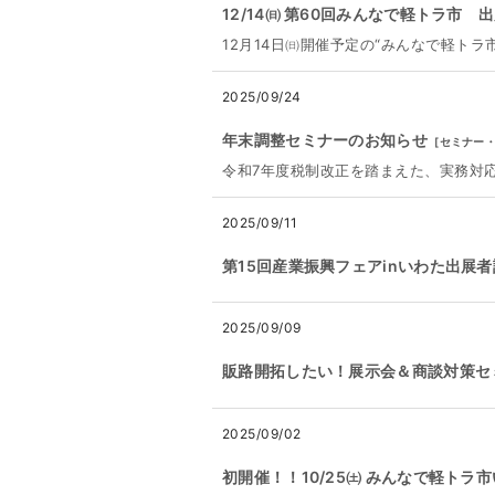
12/14㈰ 第60回みんなで軽トラ市
12月14日㈰開催予定の“みんなで軽ト
2025/09/24
年末調整セミナーのお知らせ
[
セミナー
令和7年度税制改正を踏まえた、実務対
2025/09/11
第15回産業振興フェアinいわた出展
2025/09/09
販路開拓したい！展示会＆商談対策セ
2025/09/02
初開催！！10/25㈯ みんなで軽トラ