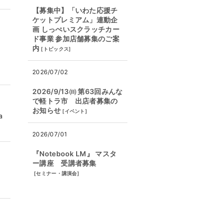
【募集中】「いわた応援チ
ケットプレミアム」連動企
画 しっぺいスクラッチカー
ド事業 参加店舗募集のご案
内
[
トピックス
]
売
2026/07/02
2026/9/13㈰ 第63回みんな
で軽トラ市 出店者募集の
お知らせ
[
イベント
]
a
2026/07/01
『Notebook LM』 マスタ
ー講座 受講者募集
[
セミナー・講演会
]