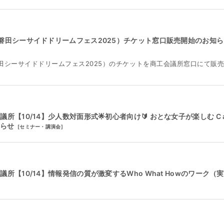
ES2025（磐田シーサイドドリームフェス2025）チケット窓口販売開始のお知ら
S2025（磐田シーサイドドリームフェス2025）のチケットを商工会議所窓口にて販
【10/14】少人数対面形式🌟初心者向け🔰 おとな女子が楽しむ C 
知らせ
[
セミナー・講演会
]
所【10/14】情報発信の質が激変するWho What Howのワーク（実