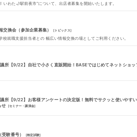
市 いわた🌙駅前夜市”について、出店者募集を開始いたします。
報交換会（参加企業募集）
[
トピックス
]
学校就職支援担当者との 幅広い情報交換の場としてご利用ください。
議所【9/22】自社で小さく直販開始！BASEではじめてネットショッ
議所【9/22】お客様アンケートの決定版！無料でサクッと使いやす
らせ
[
セミナー・講演会
]
（受験番号）
[
検定試験
]