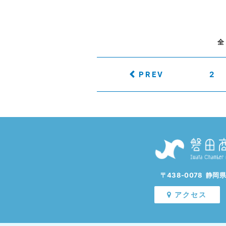
全
PREV
2
〒438-0078 静岡
アクセス