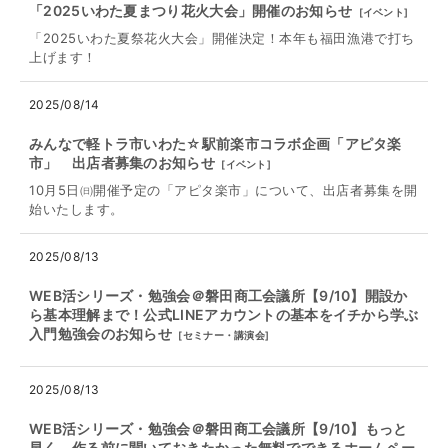
「2025いわた夏まつり花火大会」開催のお知らせ
[
イベント
]
「2025いわた夏祭花火大会」開催決定！本年も福田漁港で打ち
上げます！
2025/08/14
みんなで軽トラ市いわた☆駅前楽市コラボ企画「アピタ楽
市」 出店者募集のお知らせ
[
イベント
]
10月5日㈰開催予定の「アピタ楽市」について、出店者募集を開
始いたします。
2025/08/13
WEB活シリーズ・勉強会＠磐田商工会議所【9/10】開設か
ら基本理解まで！公式LINEアカウントの基本をイチから学ぶ
入門勉強会のお知らせ
[
セミナー・講演会
]
2025/08/13
WEB活シリーズ・勉強会＠磐田商工会議所【9/10】もっと
早く、作る前に聞いておきたかった無料でできるホームペー