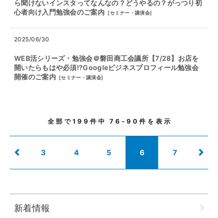
ら聞けないインスタってなんなの？どうやるの？がっつり初
心者向け入門勉強会のご案内
[
セミナー・講演会
]
2025/06/30
WEB活シリーズ・勉強会＠磐田商工会議所【7/28】お店を
開いたらもはや必須!?Googleビジネスプロフィール勉強会
開催のご案内
[
セミナー・講演会
]
全部で
199
件中
76-90
件を表示
3
4
5
6
7
新着情報