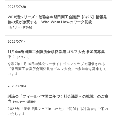
2025/07/29
WEB活シリーズ・勉強会＠磐田商工会議所【8/25】情報発
信の質が激変する Who What Howのワーク初級
[
セミナー・講演会
]
2025/07/14
11/14㈮磐田商工会議所会頭杯 親睦ゴルフ大会 参加者募集
中！
[
イベント
]
令和7年11月14日㈮浜松シーサイドゴルフクラブで開催される
『磐田商工会議所会頭杯親睦ゴルフ大会』の参加者を募集して
います。
2025/07/04
討論会「フィールド学習に基づく社会課題への挑戦」のご案
内
[
セミナー・講演会
]
2025年「産業振興フェアinいわた」で開催する討論会をご案内
いたします。