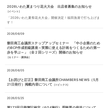
2026いわた夏まつり花火大会 出店者募集のお知らせ
[
イベント
]
「2026いわた夏祭花火大会」開催決定！福田漁港で打ち上げま
す！
2026/06/09
磐田商工会議所ステップアップセミナー 「中小企業のため
のBCP作成初級講座～実際に使える計画をつくるための第一
歩を学ぶ～」（全２回シリーズ）開催のお知らせ
[
セミナー・講演会
]
2026/06/05
【お詫びと訂正】磐田商工会議所CHAMBERS NEWS（5月
21日発行）掲載内容について
[
トピックス
]
2026/05/25
第173回日商簿記検定（6/14施行）受験票の発送について