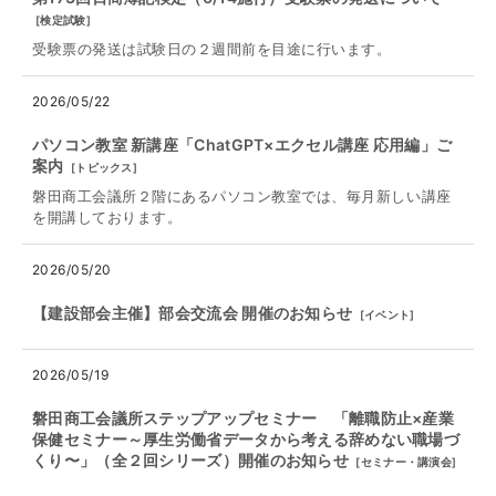
[
検定試験
]
受験票の発送は試験日の２週間前を目途に行います。
2026/05/22
パソコン教室 新講座「ChatGPT×エクセル講座 応用編」ご
案内
[
トピックス
]
磐田商工会議所２階にあるパソコン教室では、毎月新しい講座
を開講しております。
2026/05/20
【建設部会主催】部会交流会 開催のお知らせ
[
イベント
]
2026/05/19
磐田商工会議所ステップアップセミナー 「離職防止×産業
保健セミナー～厚⽣労働省データから考える辞めない職場づ
くり〜」（全２回シリーズ）開催のお知らせ
[
セミナー・講演会
]