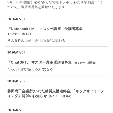
9月13日㈰開催予定の“みんなで軽トラ市 いわた☆駅前楽市”に
ついて、出店者募集を開始いたします。
2026/07/01
『Notebook LM』 マスター講座 受講者募集
[
セミナー・講演会
]
その資料の山が、会社の財産に変わる！
2026/07/01
『ChatGPT』 マスター講座 受講者募集
[
セミナー・講演会
]
たった2回で“使える人”になる！
2026/06/09
磐田商工会議所(いわた就労支援連絡会)「キックオフミーテ
ィング」開催のお知らせ
[
セミナー・講演会
]
2026/06/09