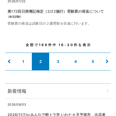
2026/01/22
第172回日商簿記検定（2/22施行）受験票の発送について
[
検定試験
]
受験票の発送は試験日の２週間前を目途に行います。
全部で
199
件中
16-30
件を表示
1
2
3
4
5
新着情報
2026/08/03
2026/11/7㈯ みんなで軽トラ市 いわた☆天平楽市 出店者