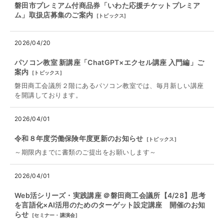
磐田市プレミアム付商品券「いわた応援チケットプレミア
ム」取扱店募集のご案内
[
トピックス
]
2026/04/20
パソコン教室 新講座「ChatGPT×エクセル講座 入門編」ご
案内
[
トピックス
]
磐田商工会議所２階にあるパソコン教室では、毎月新しい講座
を開講しております。
2026/04/01
令和８年度労働保険年度更新のお知らせ
[
トピックス
]
～期限内までに書類のご提出をお願いします～
2026/04/01
Web活シリーズ・実践講座 ＠磐田商工会議所【4/28】思考
を言語化×AI活用のためのターゲット設定講座 開催のお知
らせ
[
セミナー・講演会
]