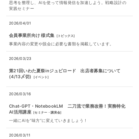
思考を整理し、AIを使って情報発信を加速しよう。戦略設計の
実践セミナー
2026/04/01
会員事業所向け 様式集
[
トピックス
]
事業内容の変更や脱会に必要な書類を掲載しています。
2026/03/23
第21回いわた夏祭inジュビロード 出店者募集について
(4/13〆切)
[
イベント
]
2026/03/16
Chat‐GPT・NotebookLM 二刀流で業務改善！実務特化
AI活用講座
[
セミナー・講演会
]
一緒にAIを“味方”に変えていきましょう！
2026/03/11