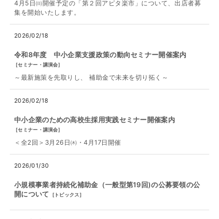
4月5日㈰開催予定の「第２回アピタ楽市」について、出店者募
集を開始いたします。
2026/02/18
令和8年度 中小企業支援政策の動向セミナー開催案内
[
セミナー・講演会
]
～最新施策を先取りし、 補助⾦で未来を切り拓く～
2026/02/18
中小企業のための高校生採用実践セミナー開催案内
[
セミナー・講演会
]
＜全2回＞3月26日㈭・4月17日開催
2026/01/30
小規模事業者持続化補助金（一般型第19回)の公募要領の公
開について
[
トピックス
]