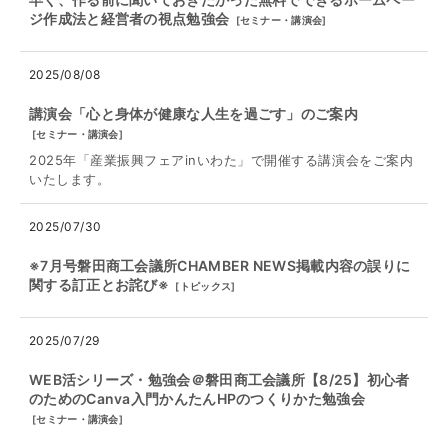
ジ作成法と経営者の視点勉強会
[
セミナー・講演会
]
2025/08/08
講演会「心と身体が健康な人生を過ごす」のご案内
[
セミナー・講演会
]
2025年「産業振興フェアinいわた」で開催する講演会をご案内
いたします。
2025/07/30
※7月号磐田商工会議所CHAMBER NEWS掲載内容の誤りに
関する訂正とお詫び※
[
トピックス
]
2025/07/29
WEB活シリーズ・勉強会＠磐田商工会議所【8/25】初心者
のためのCanva入門かんたんHPのつくりかた勉強会
[
セミナー・講演会
]