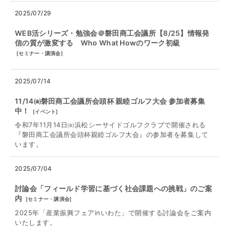
2025/07/29
WEB活シリーズ・勉強会＠磐田商工会議所【8/25】情報発
信の質が激変する Who What Howのワーク初級
[
セミナー・講演会
]
2025/07/14
11/14㈮磐田商工会議所会頭杯 親睦ゴルフ大会 参加者募集
中！
[
イベント
]
令和7年11月14日㈮浜松シーサイドゴルフクラブで開催される
『磐田商工会議所会頭杯親睦ゴルフ大会』の参加者を募集して
います。
2025/07/04
討論会「フィールド学習に基づく社会課題への挑戦」のご案
内
[
セミナー・講演会
]
2025年「産業振興フェアinいわた」で開催する討論会をご案内
いたします。