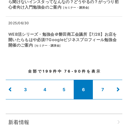
ら聞けないインスタってなんなの？どうやるの？がっつり初
心者向け入門勉強会のご案内
[
セミナー・講演会
]
2025/06/30
WEB活シリーズ・勉強会＠磐田商工会議所【7/28】お店を
開いたらもはや必須!?Googleビジネスプロフィール勉強会
開催のご案内
[
セミナー・講演会
]
全部で
199
件中
76-90
件を表示
3
4
5
6
7
新着情報