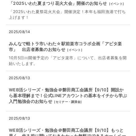
「2025いわた夏まつり花火大会」開催のお知らせ
[
イベント
]
「2025いわた夏祭花火大会」開催決定！本年も福田漁港で打ち
上げます！
2025/08/14
みんなで軽トラ市いわた☆駅前楽市コラボ企画「アピタ楽
市」 出店者募集のお知らせ
[
イベント
]
10月5日㈰開催予定の「アピタ楽市」について、出店者募集を開
始いたします。
2025/08/13
WEB活シリーズ・勉強会＠磐田商工会議所【9/10】開設か
ら基本理解まで！公式LINEアカウントの基本をイチから学ぶ
入門勉強会のお知らせ
[
セミナー・講演会
]
2025/08/13
WEB活シリーズ・勉強会＠磐田商工会議所【9/10】もっと
早く、作る前に聞いておきたかった無料でできるホームペー