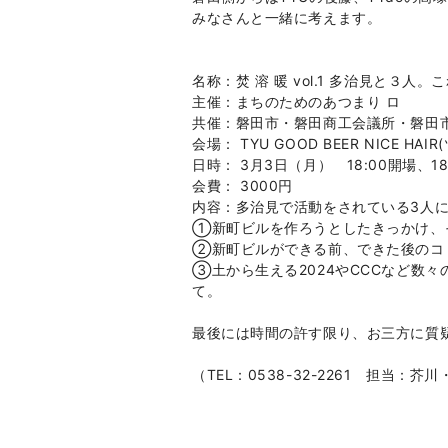
みなさんと一緒に考えます。
名称：焚 溶 暖 vol.1 多治見と３人
主催：まちのためのあつまり ロ
共催：磐田市・磐田商工会議所・磐田
会場： TYU GOOD BEER NICE H
日時： 3月3日（月） 18:00開場、18
会費： 3000円
内容：多治見で活動をされている3人
①新町ビルを作ろうとしたきっかけ、
②新町ビルができる前、できた後のコ
③土から生える2024やCCCなど数
て。
最後には時間の許す限り、お三方に質
（TEL：0538-32-2261 担当：芥