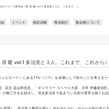
/3まちづくり講演会（焚 溶 暖 vol.1 多治見と３人。これまで、こ...
演会
イベント
検定試験
商店紹介
新会館について
溶 暖 vol.1 多治見と３人。これまで、これから
ジュビロード）にあるTYU（ツウ）を会場にして街のことを考えるト
 店主 花山和也氏」「ギャラリー スペース大原 主宰 伊藤達信氏
氏」の御三方をお招きし、現在多治見で起きている街の変革を熱くお話
高塚も登壇し、多治見と磐田を照らし合わせながらこれからの街の在り