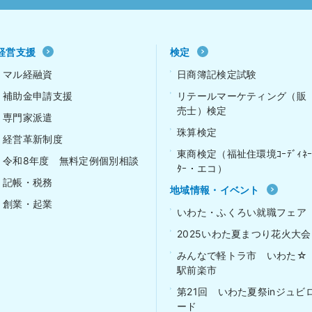
経営支援
検定
マル経融資
日商簿記検定試験
補助金申請支援
リテールマーケティング（販
売士）検定
専門家派遣
珠算検定
経営革新制度
東商検定（福祉住環境ｺｰﾃﾞｨﾈ
令和8年度 無料定例個別相談
ﾀｰ・エコ）
記帳・税務
地域情報・イベント
創業・起業
いわた・ふくろい就職フェア
2025いわた夏まつり花火大会
みんなで軽トラ市 いわた☆
駅前楽市
第21回 いわた夏祭inジュビ
ード