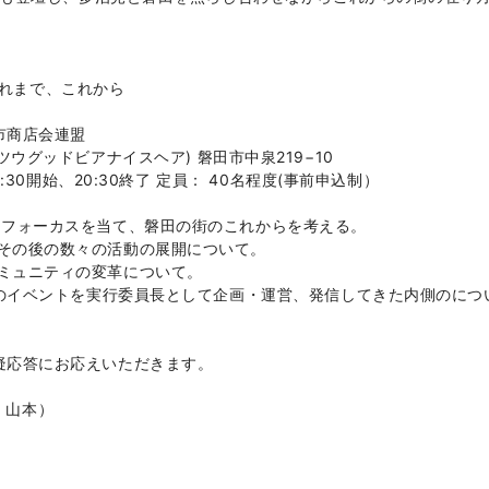
。これまで、これから
市商店会連盟
AIR(ツウグッドビアナイスヘア) 磐田市中泉219−10
:30開始、20:30終了 定員： 40名程度(事前申込制）
にフォーカスを当て、磐田の街のこれからを考える。
その後の数々の活動の展開について。
ミュニティの変革について。
々のイベントを実行委員長として企画・運営、発信してきた内側のにつ
疑応答にお応えいただきます。
川・山本）