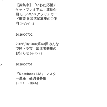
【募集中】「いわた応援チ
ケットプレミアム」連動企
画 しっぺいスクラッチカー
ド事業 参加店舗募集のご案
内
[
トピックス
]
2026/07/02
2026/9/13㈰ 第63回みんな
で軽トラ市 出店者募集の
お知らせ
[
イベント
]
い
2026/07/01
『Notebook LM』 マスタ
ー講座 受講者募集
[
セミナー・講演会
]