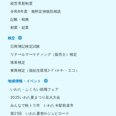
経営革新制度
令和8年度 無料定例個別相談
記帳・税務
創業・起業
検定
日商簿記検定試験
リテールマーケティング（販売士）検定
珠算検定
東商検定（福祉住環境ｺｰﾃﾞｨﾈｰﾀｰ・エコ）
地域情報・イベント
いわた・ふくろい就職フェア
2025いわた夏まつり花火大会
みんなで軽トラ市 いわた☆駅前楽市
第21回 いわた夏祭inジュビロード