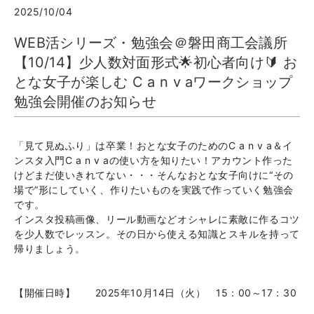
2025/10/04
WEB活シリーズ・勉強会＠磐田商工会議所
【10/14】少人数対面形式🌟初心者向け🔰 お
とな女子が楽しむ C a n v aワークショップ
勉強会開催のお知らせ
「見て見ぬふり」は卒業！おとな女子のためのC a n v a＆イ
ンスタ入門C a n v aの使い方を知りたい！アカウント作った
けどまだ使いきれてない・・・そんなおとな女子向けに“その
場で”形にしていく、作りたいものを実践で作っていく勉強会
です。
インスタ投稿画像、リール動画などオシャレに素敵に作るコツ
を少人数でレッスン。その日から使える知識とスキルを持って
帰りましょう。
【開催日時】 2025年10月14日（火） 15：00～17：30