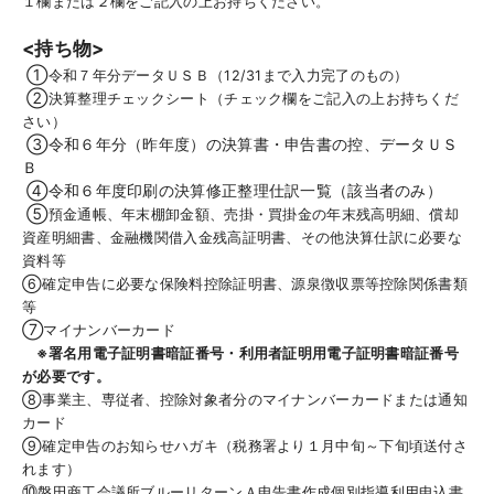
１欄または２欄を
ご記入の上お持ちください。
<持ち物>
①
令和７年分データＵＳＢ（
12/31
まで入力完了のもの）
②
決算整理チェックシート（チェック欄をご記入の上お持ちくだ
さい）
③令和６年分（昨年度）の決算書・申告書の控、データＵＳ
Ｂ
④令和６年度印刷の決算修正整理仕訳一覧（該当者のみ）
⑤
預金通帳、年末棚卸金額、売掛・買掛金の年末残高明細、償却
資産明細書、
金融機関借入金残高証明書、その他決算仕訳に必要な
資料等
⑥確定申告に必要な保険料控除証明書、源泉徴収票等控除関係書類
等
⑦
マイナンバーカード
※署名用電子証明書暗証番号・利用者証明用電子証明書暗証番号
が必要です。
⑧事業主、専従者、控除対象者分のマイナンバーカードまたは通知
カード
⑨
確定申告のお知らせハガキ（税務署より１月中旬～下旬頃送付さ
れます）
⑩
磐田商工会議所ブルーリターンＡ申告書作成個別指導利用申込書