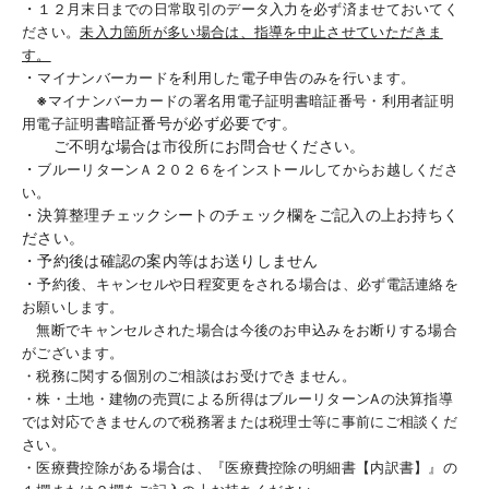
・
１２月末日までの日常取引のデータ入力を必ず済ませておいてく
ださい。
未入力箇所が多い場合は、指導を中止させていただきま
す。
・
マイナンバーカードを利用した電子申告のみを行います。
※
マイナンバーカードの署名用電子証明書暗証番号・利用者証明
書暗証番号が必ず必要です。
用電子証明
ご不明な場合は市役所にお問合せください。
・
ブルーリターンＡ２０２６をインストールしてからお越しくださ
い。
・決算整理チェックシートのチェック欄をご記入の上お持ちく
ださい。
・予約後は確認の案内等はお送りしません
・
予約後、キャンセルや日程変更をされる場合は、必ず電話連絡を
お願いします。
無断でキャンセルされた場合は今後のお申込みをお断りする場合
がございます。
・
税務に関する個別のご相談はお受けできません。
・
株・土地・建物の売買による所得はブルーリターン
A
の決算指導
では対応でき
ませんので税務署または税理士等に事前にご相談くだ
さい。
・
医療費控除がある場合は、『医療費控除の明細書【内訳書】』の