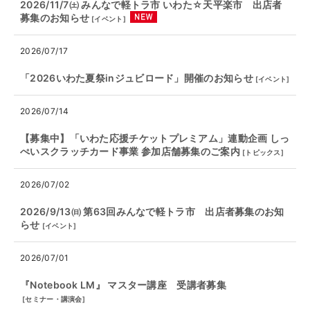
2026/11/7㈯ みんなで軽トラ市 いわた☆天平楽市 出店者
募集のお知らせ
[
イベント
]
2026/07/17
「2026いわた夏祭inジュビロード」開催のお知らせ
[
イベント
]
2026/07/14
【募集中】「いわた応援チケットプレミアム」連動企画 しっ
ぺいスクラッチカード事業 参加店舗募集のご案内
[
トピックス
]
2026/07/02
2026/9/13㈰ 第63回みんなで軽トラ市 出店者募集のお知
らせ
[
イベント
]
2026/07/01
『Notebook LM』 マスター講座 受講者募集
[
セミナー・講演会
]