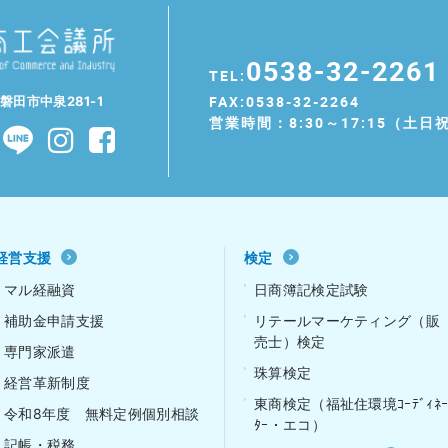
0538-32-2261
TEL:
FAX:0538-32-2264
県磐田市中泉281-1
営業時間：8:30～17:15（土日
経営支援
検定
マル経融資
日商簿記検定試験
補助金申請支援
リテールマーケティング（販
売士）検定
専門家派遣
珠算検定
経営革新制度
東商検定（福祉住環境ｺｰﾃﾞｨﾈ
令和8年度 無料定例個別相談
ﾀｰ・エコ）
記帳・税務