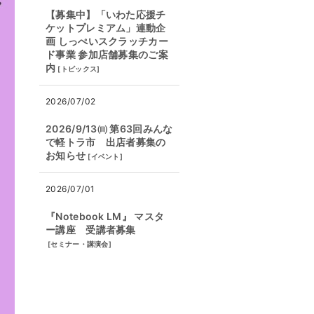
【募集中】「いわた応援チ
ケットプレミアム」連動企
画 しっぺいスクラッチカー
ド事業 参加店舗募集のご案
内
[
トピックス
]
2026/07/02
2026/9/13㈰ 第63回みんな
で軽トラ市 出店者募集の
お知らせ
[
イベント
]
2026/07/01
『Notebook LM』 マスタ
ー講座 受講者募集
[
セミナー・講演会
]