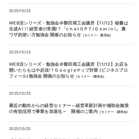
2025/10/23
WEB活シリーズ・勉強会＠磐田商工会議所【11/12】秘書は
生成A I ! ! 経営者の常識! ? 「c h a t G P T / G e m i n i」 裏
ワザ的使い方勉強会 開催のお知らせ
[
セミナー・講演会
]
2025/10/23
WEB活シリーズ・勉強会＠磐田商工会議所【11/12】お店を
開いたらもはや必須! ? G o o g l eマップ対策 (ビジネスプロ
フィール)勉強会 開催のお知らせ
[
セミナー・講演会
]
2025/10/23
最近の動向からの経営セミナー～経営革新計画や補助金施策
の有効活用で事業を加速化～ 開催のご案内
[
セミナー・講演会
]
2025/10/20