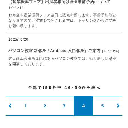
【産業振興フェア】出展者様向け昼食事前予約について
[
イベント
]
お弁当を産業振興フェア当日に販売を致します。事前予約制と
なりますので、注文を希望される方は、下記リンクから注文を
お願い致します。
2025/10/20
パソコン教室 新講座「Android 入門講座」ご案内
[
トピックス
]
磐田商工会議所２階にあるパソコン教室では、毎月新しい講座
を開講しております。
全部で
199
件中
46-60
件を表示
1
2
3
4
5