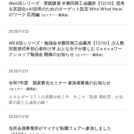
Web活シリーズ・実践講座 ＠磐田商工会議所【12/10】思考
を言語化×AI活用のためのターゲット設定 Who What How
のワーク 応用編
[
セミナー・講演会
]
2025/11/22
WEB活シリーズ・勉強会＠磐田商工会議所【12/10】少人数
対面形式🌟初心者向け🔰 おとな女子が楽しむ C a n v aワー
クショップ勉強会 開催のお知らせ
[
セミナー・講演会
]
2025/11/21
令和7年度 脱炭素化セミナー 参加者募集のお知らせ
[
セミナー・講演会
]
エネルギーコストの高騰が続く中、今こそ「脱炭 素経営」が企
業の新たな成長の鍵！
2025/11/18
当所会員事業所がマイナビ転職フェアへ参加しました
（11/15）