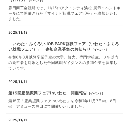
[
イベント
]
磐田商工会議所では、11/15㈯アクトシティ浜松 展示イベントホ
ールにて開催された「マイナビ転職フェア浜松」へ参加いたし
ました。
2025/11/18
「いわた・ふくろいJOB PARK就職フェア（いわた・ふくろ
い就職フェア）」 参加企業募集のお知らせ
[
イベント
]
令和8年3月以降卒業予定の大学、短大、専門学校生、３年以内
の既卒者を対象とした合同就職ガイダンスの参加企業を募集し
ています。
2025/11/11
第15回産業振興フェアinいわた 開催報告
[
イベント
]
第15回「産業振興フェアinいわた」を令和7年11月7日㈮、8日
㈯ アミューズ豊田にて開催いたしました。
2025/11/11