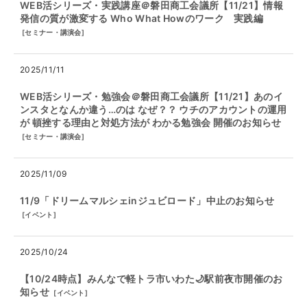
WEB活シリーズ・実践講座＠磐田商工会議所【11/21】情報
発信の質が激変する Who What Howのワーク 実践編
[
セミナー・講演会
]
2025/11/11
WEB活シリーズ・勉強会＠磐田商工会議所【11/21】あのイ
ンスタとなんか違う…のは なぜ？？ ウチのアカウントの運用
が 頓挫する理由と対処方法が わかる勉強会 開催のお知らせ
[
セミナー・講演会
]
2025/11/09
11/9「ドリームマルシェinジュビロード」中止のお知らせ
[
イベント
]
2025/10/24
【10/24時点】みんなで軽トラ市いわた🌙駅前夜市開催のお
知らせ
[
イベント
]