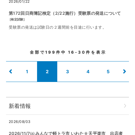
2026/01/22
第172回日商簿記検定（2/22施行）受験票の発送について
[
検定試験
]
受験票の発送は試験日の２週間前を目途に行います。
全部で
199
件中
16-30
件を表示
1
2
3
4
5
新着情報
2026/08/03
2026/11/7㈯ みんなで軽トラ市 いわた☆天平楽市 出店者