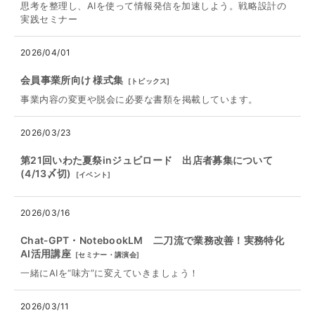
思考を整理し、AIを使って情報発信を加速しよう。戦略設計の
実践セミナー
2026/04/01
会員事業所向け 様式集
[
トピックス
]
事業内容の変更や脱会に必要な書類を掲載しています。
2026/03/23
第21回いわた夏祭inジュビロード 出店者募集について
(4/13〆切)
[
イベント
]
2026/03/16
Chat‐GPT・NotebookLM 二刀流で業務改善！実務特化
AI活用講座
[
セミナー・講演会
]
一緒にAIを“味方”に変えていきましょう！
2026/03/11