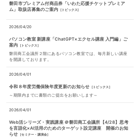
磐田市プレミアム付商品券「いわた応援チケットプレミア
ム」取扱店募集のご案内
[
トピックス
]
2026/04/20
パソコン教室 新講座「ChatGPT×エクセル講座 入門編」ご
案内
[
トピックス
]
磐田商工会議所２階にあるパソコン教室では、毎月新しい講座
を開講しております。
2026/04/01
令和８年度労働保険年度更新のお知らせ
[
トピックス
]
～期限内までに書類のご提出をお願いします～
2026/04/01
Web活シリーズ・実践講座 ＠磐田商工会議所【4/28】思考
を言語化×AI活用のためのターゲット設定講座 開催のお知
らせ
[
セミナー・講演会
]