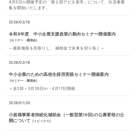
4月5日㈰開催予定の「第２回アピタ楽市」について、出店者募
集を開始いたします。
2026/02/18
令和8年度 中小企業支援政策の動向セミナー開催案内
[
セミナー・講演会
]
～最新施策を先取りし、 補助⾦で未来を切り拓く～
2026/02/18
中小企業のための高校生採用実践セミナー開催案内
[
セミナー・講演会
]
＜全2回＞3月26日㈭・4月17日開催
2026/01/30
小規模事業者持続化補助金（一般型第19回)の公募要領の公
開について
[
トピックス
]