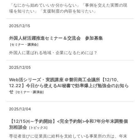
「なにから始めていいか分からない」「事例を交えた実際の現
場を知りたい」「支援制度の内容を知りたい」
2025/12/15
外国人材活躍推進セミナー＆交流会 参加募集
[
セミナー・講演会
]
外国人に選ばれる地域・企業になるためには？
2025/12/05
Web活シリーズ・実践講座 ＠磐田商工会議所【12/10、
12.22】今日から使えるAI秘書で効率爆上げ勉強会のお知ら
せ
[
セミナー・講演会
]
2025/12/04
【12/15㈪～予約開始】<完全予約制>令和7年分年末調整個
別相談会
[
トピックス
]
専従者並びに従業員に給料を支給している事業所の方は、年末