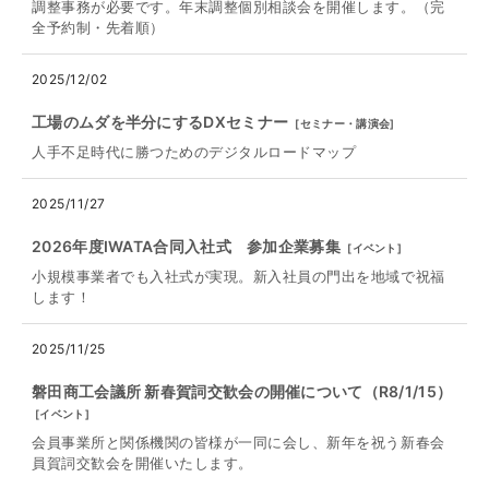
調整事務が必要です。年末調整個別相談会を開催します。（完
全予約制・先着順）
2025/12/02
工場のムダを半分にするDXセミナー
[
セミナー・講演会
]
人手不足時代に勝つためのデジタルロードマップ
2025/11/27
2026年度IWATA合同入社式 参加企業募集
[
イベント
]
小規模事業者でも入社式が実現。新入社員の門出を地域で祝福
します！
2025/11/25
磐田商工会議所 新春賀詞交歓会の開催について（R8/1/15）
[
イベント
]
会員事業所と関係機関の皆様が一同に会し、新年を祝う新春会
員賀詞交歓会を開催いたします。