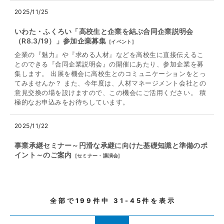
2025/11/25
いわた・ふくろい「高校生と企業を結ぶ合同企業説明会
（R8.3/19）」参加企業募集
[
イベント
]
企業の『魅力』や『求める人材』などを高校生に直接伝えるこ
とのできる『合同企業説明会』の開催にあたり、参加企業を募
集します。 出展を機会に高校生とのコミュニケーションをとっ
てみませんか？ また、今年度は、人材マネージメント会社との
意見交換の場を設けますので、この機会にご活用ください。 積
極的なお申込みをお待ちしています。
2025/11/22
事業承継セミナー～円滑な承継に向けた基礎知識と準備のポ
イント～のご案内
[
セミナー・講演会
]
全部で
199
件中
31-45
件を表示