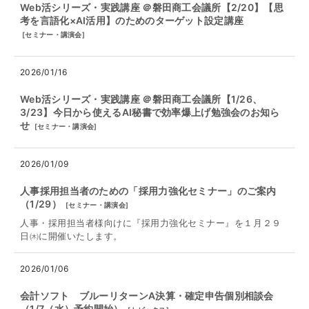
Web活シリーズ・実践講座 ＠磐田商工会議所【2/20】【思
考を言語化×AI活用】のためのターゲット設定講座
[
セミナー・講演会
]
2026/01/16
Web活シリーズ・実践講座 ＠磐田商工会議所【1/26、
3/23】今日から使えるAI秘書で効率爆上げ勉強会のお知ら
せ
[
セミナー・講演会
]
2026/01/09
人事採用担当者のための「採用力強化セミナー」のご案内
（1/29）
[
セミナー・講演会
]
人事・採用担当者様向けに『採用力強化セミナー』を１月２９
日㈭に開催いたします。
2026/01/06
会計ソフト ブルーリターンA決算・確定申告個別相談会
（1/7（水）予約開始）