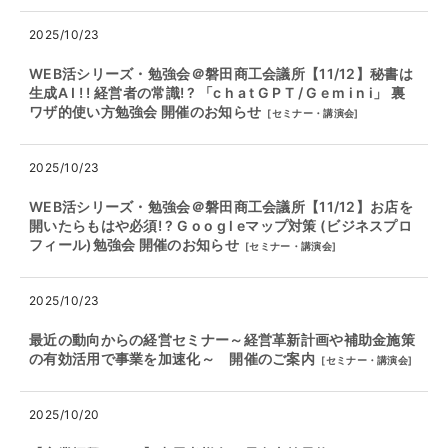
2025/10/23
WEB活シリーズ・勉強会＠磐田商工会議所【11/12】秘書は
生成A I ! ! 経営者の常識! ? 「c h a t G P T / G e m i n i」 裏
ワザ的使い方勉強会 開催のお知らせ
[
セミナー・講演会
]
2025/10/23
WEB活シリーズ・勉強会＠磐田商工会議所【11/12】お店を
開いたらもはや必須! ? G o o g l eマップ対策 (ビジネスプロ
フィール)勉強会 開催のお知らせ
[
セミナー・講演会
]
2025/10/23
最近の動向からの経営セミナー～経営革新計画や補助金施策
の有効活用で事業を加速化～ 開催のご案内
[
セミナー・講演会
]
2025/10/20