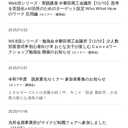
Web活シリーズ・実践講座 ＠磐田商工会議所【12/10】思考
を言語化×AI活用のためのターゲット設定 Who What How
のワーク 応用編
[
セミナー・講演会
]
2025/11/22
WEB活シリーズ・勉強会＠磐田商工会議所【12/10】少人数
対面形式🌟初心者向け🔰 おとな女子が楽しむ C a n v aワー
クショップ勉強会 開催のお知らせ
[
セミナー・講演会
]
2025/11/21
令和7年度 脱炭素化セミナー 参加者募集のお知らせ
[
セミナー・講演会
]
エネルギーコストの高騰が続く中、今こそ「脱炭 素経営」が企
業の新たな成長の鍵！
2025/11/18
当所会員事業所がマイナビ転職フェアへ参加しました
（11/15）