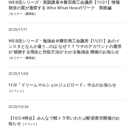
WEB活シリーズ・実践講座＠磐田商工会議所【11/21】情報
発信の質が激変する Who What Howのワーク 実践編
[
セミナー・講演会
]
2025/11/11
WEB活シリーズ・勉強会＠磐田商工会議所【11/21】あのイ
ンスタとなんか違う…のは なぜ？？ ウチのアカウントの運用
が 頓挫する理由と対処方法が わかる勉強会 開催のお知らせ
[
セミナー・講演会
]
2025/11/09
11/9「ドリームマルシェinジュビロード」中止のお知らせ
[
イベント
]
2025/10/24
【10/24時点】みんなで軽トラ市いわた🌙駅前夜市開催のお
知らせ
[
イベント
]