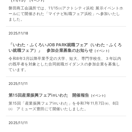
[
イベント
]
磐田商工会議所では、11/15㈯アクトシティ浜松 展示イベントホ
ールにて開催された「マイナビ転職フェア浜松」へ参加いたし
ました。
2025/11/18
「いわた・ふくろいJOB PARK就職フェア（いわた・ふくろ
い就職フェア）」 参加企業募集のお知らせ
[
イベント
]
令和8年3月以降卒業予定の大学、短大、専門学校生、３年以内
の既卒者を対象とした合同就職ガイダンスの参加企業を募集し
ています。
2025/11/11
第15回産業振興フェアinいわた 開催報告
[
イベント
]
第15回「産業振興フェアinいわた」を令和7年11月7日㈮、8日
㈯ アミューズ豊田にて開催いたしました。
2025/11/11