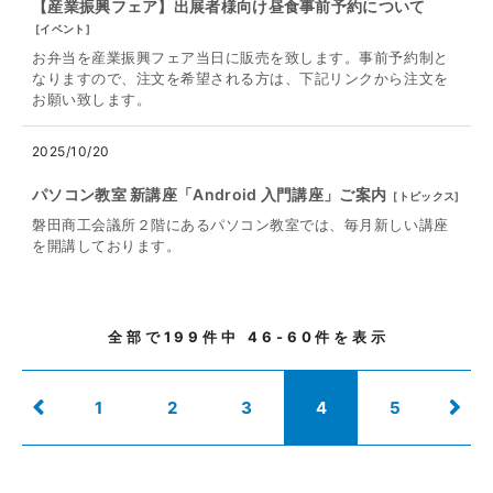
【産業振興フェア】出展者様向け昼食事前予約について
[
イベント
]
お弁当を産業振興フェア当日に販売を致します。事前予約制と
なりますので、注文を希望される方は、下記リンクから注文を
お願い致します。
2025/10/20
パソコン教室 新講座「Android 入門講座」ご案内
[
トピックス
]
磐田商工会議所２階にあるパソコン教室では、毎月新しい講座
を開講しております。
全部で
199
件中
46-60
件を表示
1
2
3
4
5