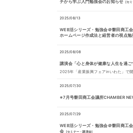
チから学ぶ入門勉強会のお知らせ
[
セミ
2025/08/13
WEB活シリーズ・勉強会＠磐田商工会
ホームページ作成法と経営者の視点勉
2025/08/08
講演会「心と身体が健康な人生を過ご
2025年「産業振興フェアinいわた」
2025/07/30
※7月号磐田商工会議所CHAMBER 
2025/07/29
WEB活シリーズ・勉強会＠磐田商工会
会
[
セミナー・講演会
]