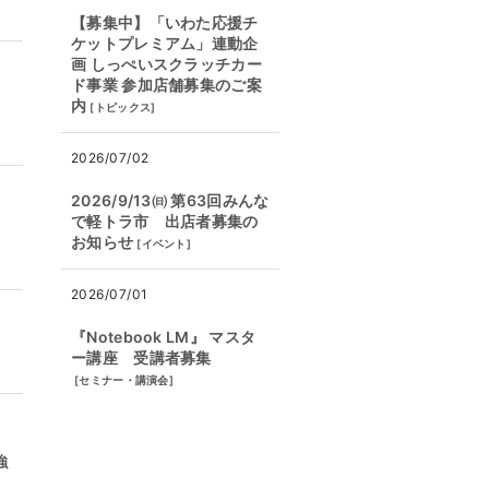
【募集中】「いわた応援チ
ケットプレミアム」連動企
画 しっぺいスクラッチカー
ド事業 参加店舗募集のご案
内
[
トピックス
]
2026/07/02
2026/9/13㈰ 第63回みんな
で軽トラ市 出店者募集の
お知らせ
[
イベント
]
2026/07/01
『Notebook LM』 マスタ
ー講座 受講者募集
[
セミナー・講演会
]
強