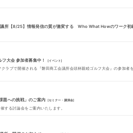
所【8/25】情報発信の質が激変する Who What Howのワーク初
ゴルフ大会 参加者募集中！
[
イベント
]
ルフクラブで開催される『磐田商工会議所会頭杯親睦ゴルフ大会』の参加者
課題への挑戦」のご案内
[
セミナー・講演会
]
で開催する討論会をご案内いたします。