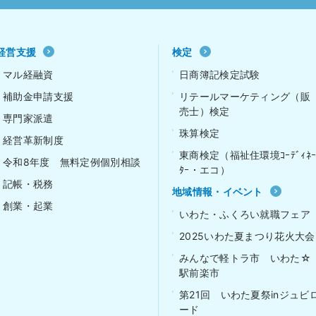
経営支援
検定
マル経融資
日商簿記検定試験
補助金申請支援
リテールマーケティング（販
売士）検定
専門家派遣
珠算検定
経営革新制度
東商検定（福祉住環境ｺｰﾃﾞｨﾈ
令和8年度 無料定例個別相談
ﾀｰ・エコ）
記帳・税務
地域情報・イベント
創業・起業
いわた・ふくろい就職フェア
2025いわた夏まつり花火大会
みんなで軽トラ市 いわた☆
駅前楽市
第21回 いわた夏祭inジュビ
ード