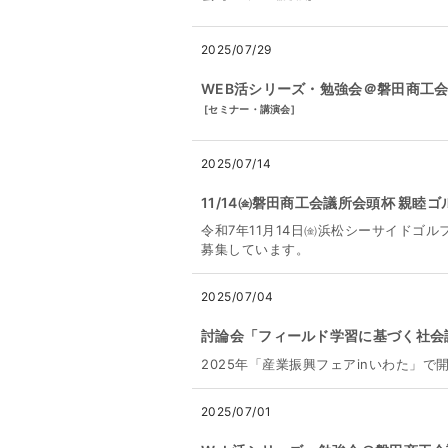
2025/07/29
WEB活シリーズ・勉強会＠磐田商工会議
[
セミナー・講演会
]
2025/07/14
11/14㈮磐田商工会議所会頭杯 親睦
令和7年11月14日㈮浜松シーサイドゴ
募集しています。
2025/07/04
討論会「フィールド学習に基づく社会
2025年「産業振興フェアinいわた」
2025/07/01