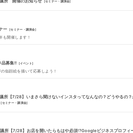
会議所 開催のお知らせ
[
セミナー・講演会
]
ナー
[
セミナー・講演会
]
年も開催します！
品募集!!
[
イベント
]
督の似顔絵を描いて応募しよう！
議所【7/28】いまさら聞けないインスタってなんなの？どうやるの？
[
セミナー・講演会
]
所【7/28】お店を開いたらもはや必須!?Googleビジネスプロフィ