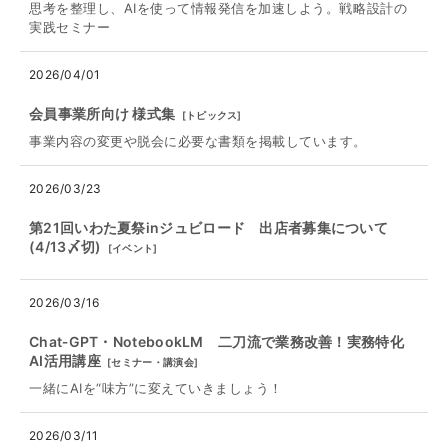
思考を整理し、AIを使って情報発信を加速しよう。戦略設計の
実践セミナー
2026/04/01
会員事業所向け 様式集
[
トピックス
]
事業内容の変更や脱会に必要な書類を掲載しています。
2026/03/23
第21回いわた夏祭inジュビロード 出店者募集について
(4/13〆切)
[
イベント
]
2026/03/16
Chat‐GPT・NotebookLM 二刀流で業務改善！実務特化
AI活用講座
[
セミナー・講演会
]
一緒にAIを“味方”に変えていきましょう！
2026/03/11