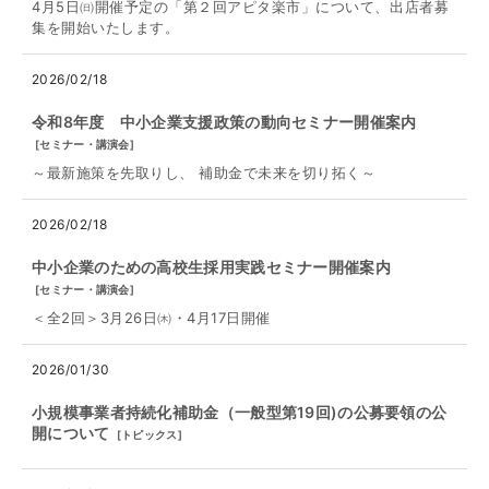
4月5日㈰開催予定の「第２回アピタ楽市」について、出店者募
集を開始いたします。
2026/02/18
令和8年度 中小企業支援政策の動向セミナー開催案内
[
セミナー・講演会
]
～最新施策を先取りし、 補助⾦で未来を切り拓く～
2026/02/18
中小企業のための高校生採用実践セミナー開催案内
[
セミナー・講演会
]
＜全2回＞3月26日㈭・4月17日開催
2026/01/30
小規模事業者持続化補助金（一般型第19回)の公募要領の公
開について
[
トピックス
]