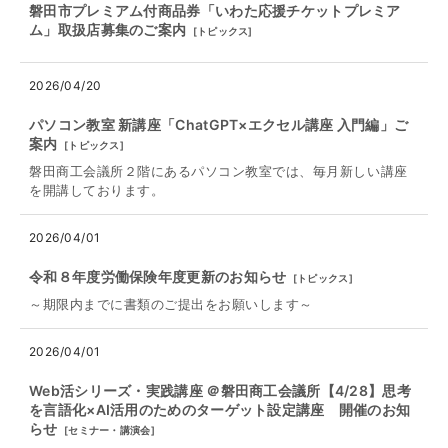
磐田市プレミアム付商品券「いわた応援チケットプレミア
ム」取扱店募集のご案内
[
トピックス
]
2026/04/20
パソコン教室 新講座「ChatGPT×エクセル講座 入門編」ご
案内
[
トピックス
]
磐田商工会議所２階にあるパソコン教室では、毎月新しい講座
を開講しております。
2026/04/01
令和８年度労働保険年度更新のお知らせ
[
トピックス
]
～期限内までに書類のご提出をお願いします～
2026/04/01
Web活シリーズ・実践講座 ＠磐田商工会議所【4/28】思考
を言語化×AI活用のためのターゲット設定講座 開催のお知
らせ
[
セミナー・講演会
]