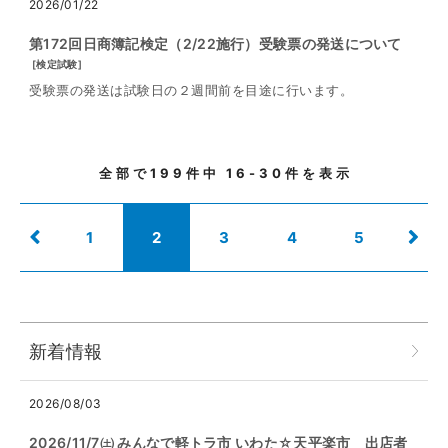
2026/01/22
第172回日商簿記検定（2/22施行）受験票の発送について
[
検定試験
]
受験票の発送は試験日の２週間前を目途に行います。
全部で
199
件中
16-30
件を表示
1
2
3
4
5
新着情報
2026/08/03
2026/11/7㈯ みんなで軽トラ市 いわた☆天平楽市 出店者