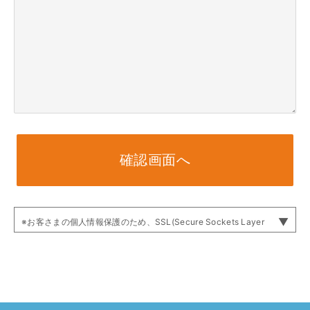
確認画面へ
※お客さまの個人情報保護のため、SSL(Secure Sockets Layer
protocol)※ 暗号化通信を利用して送信します。
使用しているSSLは「ウェブサポ」内のSSL通信となります。
そのため送信内容の確認画面では、ウェブサポのSSL専用共通ペー
ジ
(URL //secure.websapo.jp/inquery/)に遷移いたします。
現在ご利用中のサイトからアドレスが変わりますが、正常な動作の