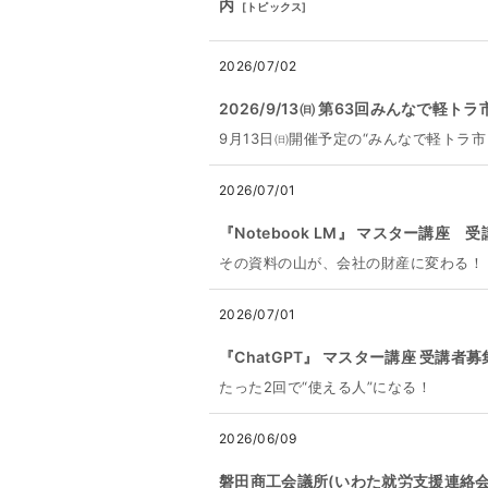
内
[
トピックス
]
2026/07/02
2026/9/13㈰ 第63回みんなで軽
9月13日㈰開催予定の“みんなで軽トラ
2026/07/01
『Notebook LM』 マスター講座 
その資料の山が、会社の財産に変わる！
2026/07/01
『ChatGPT』 マスター講座 受講者募
たった2回で“使える人”になる！
2026/06/09
磐田商工会議所(いわた就労支援連絡