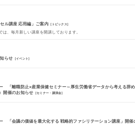
エクセル講座 応用編」ご案内
[
トピックス
]
では、毎月新しい講座を開講しております。
お知らせ
[
イベント
]
ー 「離職防止×産業保健セミナー～厚⽣労働省データから考える辞
）開催のお知らせ
[
セミナー・講演会
]
ー 「会議の価値を最大化する 戦略的ファシリテーション講座」開催