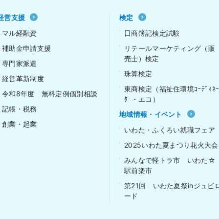
経営支援
検定
マル経融資
日商簿記検定試験
補助金申請支援
リテールマーケティング（販
売士）検定
専門家派遣
珠算検定
経営革新制度
東商検定（福祉住環境ｺｰﾃﾞｨﾈ
令和8年度 無料定例個別相談
ﾀｰ・エコ）
記帳・税務
地域情報・イベント
創業・起業
いわた・ふくろい就職フェア
2025いわた夏まつり花火大会
みんなで軽トラ市 いわた☆
駅前楽市
第21回 いわた夏祭inジュビ
ード