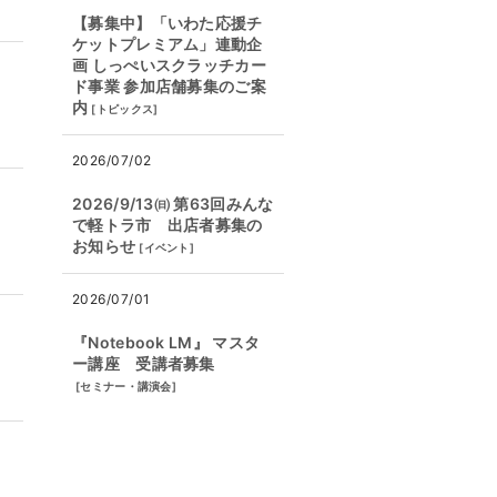
【募集中】「いわた応援チ
ケットプレミアム」連動企
画 しっぺいスクラッチカー
ド事業 参加店舗募集のご案
内
[
トピックス
]
2026/07/02
2026/9/13㈰ 第63回みんな
で軽トラ市 出店者募集の
お知らせ
[
イベント
]
2026/07/01
『Notebook LM』 マスタ
ー講座 受講者募集
[
セミナー・講演会
]