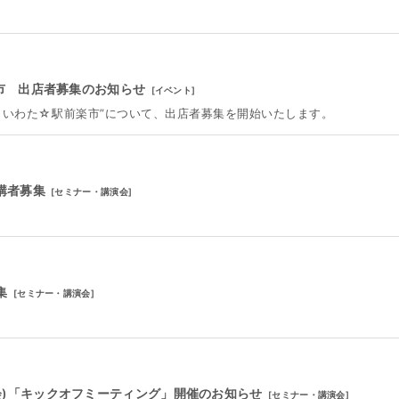
トラ市 出店者募集のお知らせ
[
イベント
]
市 いわた☆駅前楽市”について、出店者募集を開始いたします。
受講者募集
[
セミナー・講演会
]
集
[
セミナー・講演会
]
会)「キックオフミーティング」開催のお知らせ
[
セミナー・講演会
]