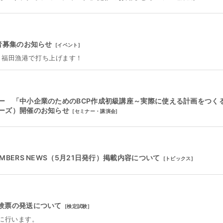
者募集のお知らせ
[
イベント
]
！福田漁港で打ち上げます！
ー 「中小企業のためのBCP作成初級講座～実際に使える計画をつく
ーズ）開催のお知らせ
[
セミナー・講演会
]
BERS NEWS（5月21日発行）掲載内容について
[
トピックス
]
受験票の発送について
[
検定試験
]
に行います。