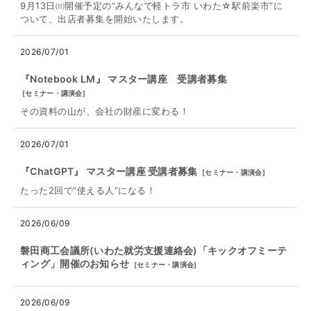
9月13日㈰開催予定の“みんなで軽トラ市 いわた☆駅前楽市”に
ついて、出店者募集を開始いたします。
2026/07/01
『Notebook LM』 マスター講座 受講者募集
[
セミナー・講演会
]
その資料の山が、会社の財産に変わる！
2026/07/01
『ChatGPT』 マスター講座 受講者募集
[
セミナー・講演会
]
たった2回で“使える人”になる！
2026/06/09
磐田商工会議所(いわた就労支援連絡会)「キックオフミーテ
ィング」開催のお知らせ
[
セミナー・講演会
]
2026/06/09