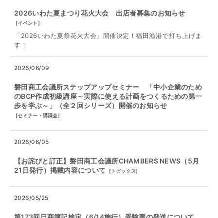
2026いわた夏まつり花火大会 出店者募集のお知らせ
[
イベント
]
「2026いわた夏祭花火大会」開催決定！福田漁港で打ち上げま
す！
2026/06/09
磐田商工会議所ステップアップセミナー 「中小企業のため
のBCP作成初級講座～実際に使える計画をつくるための第一
歩を学ぶ～」（全２回シリーズ）開催のお知らせ
[
セミナー・講演会
]
2026/06/05
【お詫びと訂正】磐田商工会議所CHAMBERS NEWS（5月
21日発行）掲載内容について
[
トピックス
]
2026/05/25
第173回日商簿記検定（6/14施行）受験票の発送について