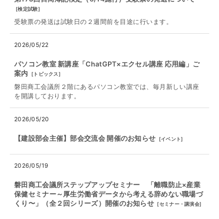
[
検定試験
]
受験票の発送は試験日の２週間前を目途に行います。
2026/05/22
パソコン教室 新講座「ChatGPT×エクセル講座 応用編」ご
案内
[
トピックス
]
磐田商工会議所２階にあるパソコン教室では、毎月新しい講座
を開講しております。
2026/05/20
【建設部会主催】部会交流会 開催のお知らせ
[
イベント
]
2026/05/19
磐田商工会議所ステップアップセミナー 「離職防止×産業
保健セミナー～厚⽣労働省データから考える辞めない職場づ
くり〜」（全２回シリーズ）開催のお知らせ
[
セミナー・講演会
]