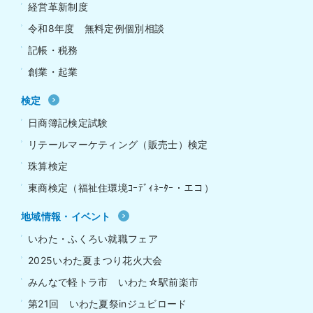
経営革新制度
令和8年度 無料定例個別相談
記帳・税務
創業・起業
検定
日商簿記検定試験
リテールマーケティング（販売士）検定
珠算検定
東商検定（福祉住環境ｺｰﾃﾞｨﾈｰﾀｰ・エコ）
地域情報・イベント
いわた・ふくろい就職フェア
2025いわた夏まつり花火大会
みんなで軽トラ市 いわた☆駅前楽市
第21回 いわた夏祭inジュビロード