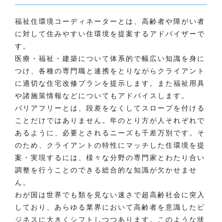
福祉住環境コーディネーターとは、高齢者や障がい者
に対して住みやすい住環境を提案するアドバイザーで
す。
医療・福祉・建築について体系的で幅広い知識を身に
つけ、各種の専門職と連携をとりながらクライアント
に適切な住宅改修プランを提示します。また福祉用具
や諸施策情報などについてもアドバイスします。
バリアフリーとは、段差をなくしてスロープを付ける
ことだけではありません。年のとり方が人それぞれで
あるように、必要とされるニーズも千差万別です。そ
のため、クライアントの特性にマッチした住環境を提
案・実現するには、様々な分野の専門家とわたり合い
調整を行うことのできる総合的な知識が欠かせませ
ん。
わが国は世界でも類を見ない速さで超高齢社会に突入
しており、あらゆる業界において高齢者を意識したビ
ジネスに大きくシフトしつつあります。このような状