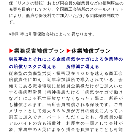
保（リスクの移転）および同会員の従業員などの福利厚生の
充実を目的としており、全国商工会議所のスケールメリット
により、低廉な保険料でご加入いただける団体保険制度で
す。
※割引率は引受保険会社によって異なります。
▶
業務災害補償プラン
▶
休業補償プラン
労災事故とそれによる企業
病気やケガによる休業時の
の賠償リスクに備える
所得減に備える
従来型の負傷型労災・損害
現在４００を越える商工会
賠償責任に加え、近年増加
議所で導入されている、会
傾向にある職場環境に起因
員企業様だけがご加入いた
する疾病型労災（精神疾患
だける「病気やケガで働け
など）による死亡事故など
なくなった」際に、所得が
も補償されます。当所会員
補償される保険です。ご自
メリットとして最大５５％
身が万日の備えに入ってい
割安に加入でき、パート・
ただくことも、従業員の福
アルバイトの方も補償対
利厚生の一環として会社が
象、業務中の天災によるケ
掛金を負担することも可能