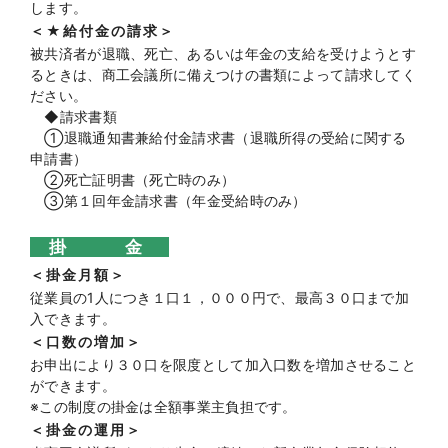
します。
＜★給付金の請求＞
被共済者が退職、死亡、あるいは年金の支給を受けようとす
るときは、商工会議所に備えつけの書類によって請求してく
ださい。
◆請求書類
①退職通知書兼給付金請求書（退職所得の受給に関する
申請書）
②死亡証明書（死亡時のみ）
③第１回年金請求書（年金受給時のみ）
掛 金
＜掛金月額＞
従業員の1人につき１口１，０００円で、最高３０口まで加
入できます。
＜口数の増加＞
お申出により３０口を限度として加入口数を増加させること
ができます。
※この制度の掛金は全額事業主負担です。
＜掛金の運用＞