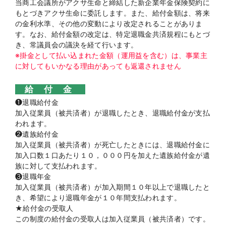
当商工会議所がアクサ生命と締結した新企業年金保険契約に
もとづきアクサ生命に委託します。また、給付金額は、将来
の金利水準、その他の変動により改定されることがありま
す。なお、給付金額の改定は、特定退職金共済規程にもとづ
き、常議員会の議決を経て行います。
※掛金として払い込まれた金額（運用益を含む）は、事業主
に対してもいかなる理由があっても返還されません
給 付 金
❶退職給付金
加入従業員（被共済者）が退職したとき、退職給付金が支払
われます。
❷遺族給付金
加入従業員（被共済者）が死亡したときには、退職給付金に
加入口数１口あたり１０，０００円を加えた遺族給付金が遺
族に対して支払われます。
❸退職年金
加入従業員（被共済者）が加入期間１０年以上で退職したと
き、希望により退職年金が１０年間支払われます。
★給付金の受取人
この制度の給付金の受取人は加入従業員（被共済者）です。