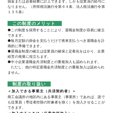
損金または必要経費に計上できます。しかも従業員の給与に
なりません。（所得税法施行令第６４条、法人税法施行令第
１３５条）
この制度のメリット
●この制度を採用することにより、退職金制度が容易に確立
できます。
●毎月定額の掛金を支払うだけで将来支払うべき退職金を計
画的に準備できます。
●退職金制度の確立は従業員の確保と定着化をはかり、企業
経営の発展に役立ちます。
●中小企業退職金共済制度との重複加入も認められます。
ただし、他の特定退職金共済制度との重複加入は認められ
ません。
制度の取り扱い
＜加入できる事業主（共済契約者）＞
商工会議所の地区内にある事業主（事業所）であれば、誰で
も従業員（専従者控除の対象者を除く）を加入させることが
できます。