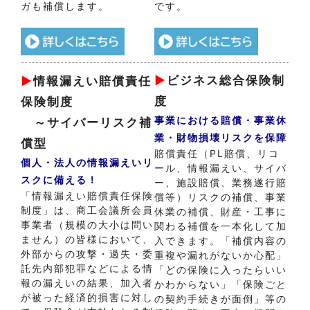
ガも補償します。
です。
▶
ビジネス総合保険制
▶
情報漏えい賠償責任
度
保険制度
事業における賠償・事業休
～サイバーリスク補
業・財物損壊リスクを保障
償型
賠償責任（PL賠償、リコ
個人・法人の情報漏えいリ
ール、情報漏えい、サイバ
スクに備える！
ー、施設賠償、業務遂行賠
「情報漏えい賠償責任保険
償等）リスクの補償、事業
制度」は、商工会議所会員
休業の補償、財産・工事に
事業者（規模の大小は問い
関わる補償を一本化して加
ません）の皆様において、
入できます。
「補償内容の
外部からの攻撃・過失・委
重複や漏れがないか心配」
託先内部犯罪などによる情
「どの保険に入ったらいい
報の漏えいの結果、加入者
かわからない」「保険ごと
が被った経済的損害に対し
の契約手続きが面倒」等の