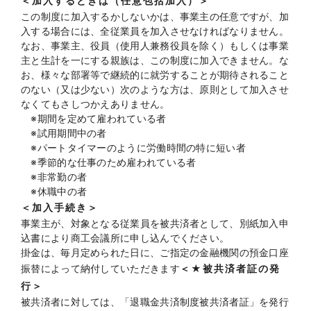
＜加入するときは（任意包括加入）＞
この制度に加入するかしないかは、事業主の任意ですが、加
入する場合には、全従業員を加入させなければなりません。
なお、事業主、役員（使用人兼務役員を除く）もしくは事業
主と生計を一にする親族は、この制度に加入できません。な
お、様々な部署等で継続的に就労することが期待されること
のない（又は少ない）次のような方は、原則として加入させ
なくてもさしつかえありません。
※期間を定めて雇われている者
※試用期間中の者
※パートタイマーのように労働時間の特に短い者
※季節的な仕事のため雇われている者
※非常勤の者
※休職中の者
＜加入手続き＞
事業主が、対象となる従業員を被共済者として、別紙加入申
込書により商工会議所に申し込んでください。
掛金は、毎月定められた日に、ご指定の金融機関の預金口座
振替によって納付していただきます
＜★被共済者証の発
行＞
被共済者に対しては、「退職金共済制度被共済者証」を発行